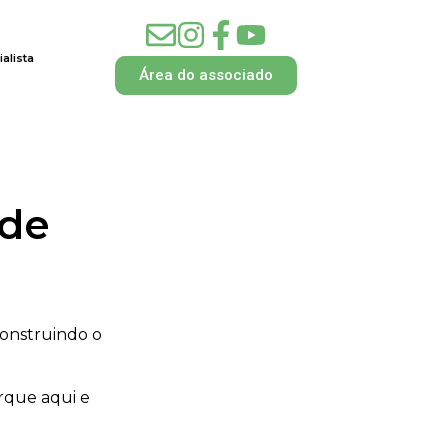
alista
Área do associado
 de
construindo o
rque aqui e