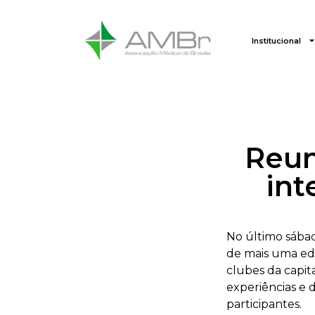
Institucional
Reun
int
No último sábad
de mais uma edi
clubes da capit
experiências e 
participantes.