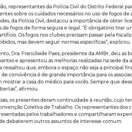
o, representantes da Polícia Civil do Distrito Federal pa
entes sobre os cuidados necessários no uso de fogos de ar
es, da Polícia Civil, destacou a importância de obter lic
 de fogos de forma segura e legal. “É obrigatório tirar u
artifício. Os fogos nos clubes precisam passar pela fiscali
roibidos, mas devem seguir normas específicas”, explicou.
ento, Dra. Francileide Paes, presidente da AMBr, deu as b
ipantes e apresentou as melhorias realizadas na sede da 
a ressaltou que, embora o espaço não seja a principal fi
a de convivência é de grande importância para os associa
m mostrar a casa do médico para vocês. Sempre que dese
bertas”, afirmou.
iciais, os presentes deram continuidade à reunião, cujo te
onvenção Coletiva de Trabalho. Os representantes dos 
resentadas pelos trabalhadores e compartilharam experi
 de debaterem outros assuntos de interesse comum.