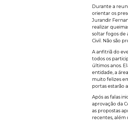
Durante a reuniã
orientar os pres
Jurandir Fernand
realizar queimas
soltar fogos de 
Civil. Não são p
A anfitriã do ev
todos os partic
últimos anos. El
entidade, a áre
muito felizes e
portas estarão a
Após as falas in
aprovação da C
as propostas ap
recentes, além