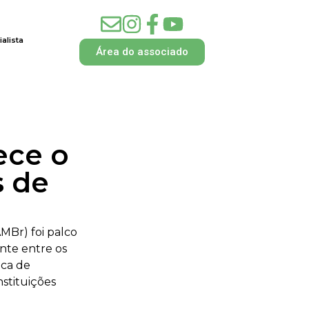
alista
Área do associado
ece o
s de
AMBr) foi palco
nte entre os
oca de
nstituições