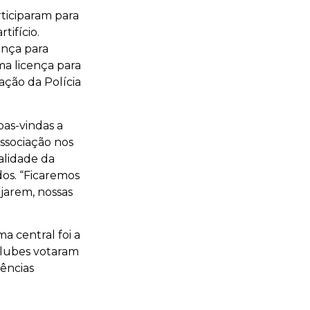
rticiparam para
tifício.
ença para
ma licença para
zação da Polícia
oas-vindas a
associação nos
nalidade da
dos. “Ficaremos
jarem, nossas
ma central foi a
clubes votaram
ências