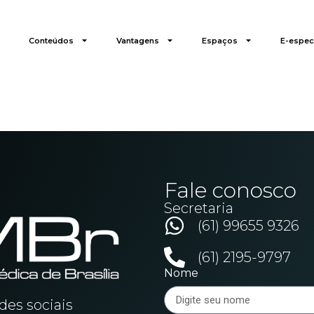
Conteúdos
Vantagens
Espaços
E-especi
Fale conosco
Secretaria
(61) 99655 9326
(61) 2195-9797
Nome
es sociais