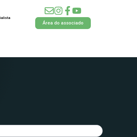
alista
Área do associado