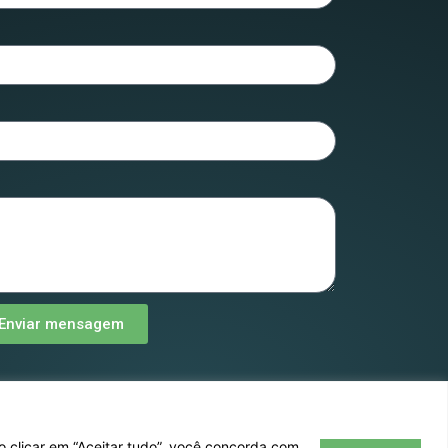
Enviar mensagem
Podemos ajudar ?
o clicar em “Aceitar tudo”, você concorda com