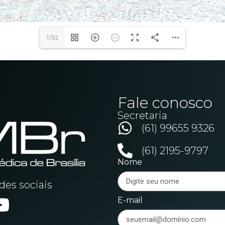
1/52
Fale conosco
Secretaria
(61) 99655 9326
(61) 2195-9797
Nome
es sociais
E-mail