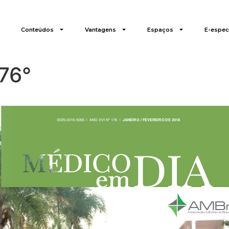
Conteúdos
Vantagens
Espaços
E-especi
76°